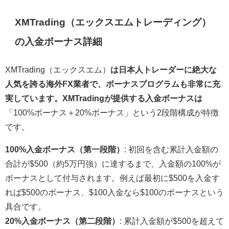
XMTrading（エックスエムトレーディング）
の入金ボーナス詳細
XMTrading（エックスエム）
は日本人トレーダーに絶大な
人気を誇る海外FX業者で、ボーナスプログラムも非常に充
実しています。XMTradingが提供する入金ボーナスは
「100%ボーナス＋20%ボーナス」という2段階構成が特徴
です。
100%入金ボーナス（第一段階）
: 初回を含む累計入金額の
合計が$500（約5万円強）に達するまで、入金額の100%が
ボーナスとして付与されます。例えば最初に$500を入金す
れば$500のボーナス、$100入金なら$100のボーナスという
具合です。
20%入金ボーナス（第二段階）
: 累計入金額が$500を超えて