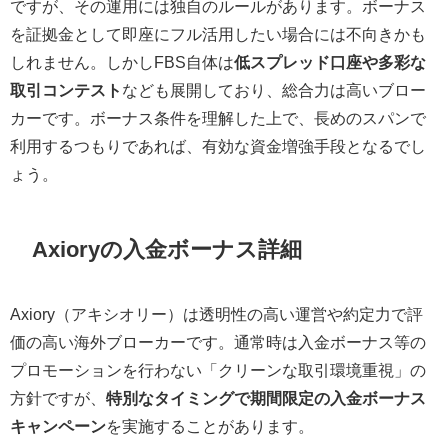
ですが、その運用には独自のルールがあります。ボーナス
を証拠金として即座にフル活用したい場合には不向きかも
しれません。しかしFBS自体は
低スプレッド口座や多彩な
取引コンテスト
なども展開しており、総合力は高いブロー
カーです。ボーナス条件を理解した上で、長めのスパンで
利用するつもりであれば、有効な資金増強手段となるでし
ょう。
Axioryの入金ボーナス詳細
Axiory（アキシオリー）は透明性の高い運営や約定力で評
価の高い海外ブローカーです。通常時は入金ボーナス等の
プロモーションを行わない「クリーンな取引環境重視」の
方針ですが、
特別なタイミングで期間限定の入金ボーナス
キャンペーン
を実施することがあります。