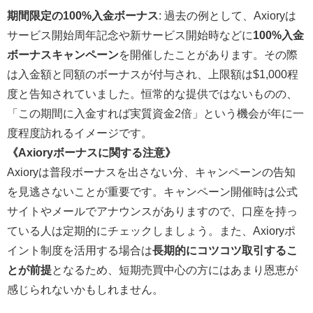
期間限定の100%入金ボーナス
: 過去の例として、Axioryは
サービス開始周年記念や新サービス開始時などに
100%入金
ボーナスキャンペーン
を開催したことがあります。その際
は入金額と同額のボーナスが付与され、上限額は$1,000程
度と告知されていました。恒常的な提供ではないものの、
「この期間に入金すれば実質資金2倍」という機会が年に一
度程度訪れるイメージです。
《Axioryボーナスに関する注意》
Axioryは普段ボーナスを出さない分、キャンペーンの告知
を見逃さないことが重要です。キャンペーン開催時は公式
サイトやメールでアナウンスがありますので、口座を持っ
ている人は定期的にチェックしましょう。また、Axioryポ
イント制度を活用する場合は
長期的にコツコツ取引するこ
とが前提
となるため、短期売買中心の方にはあまり恩恵が
感じられないかもしれません。