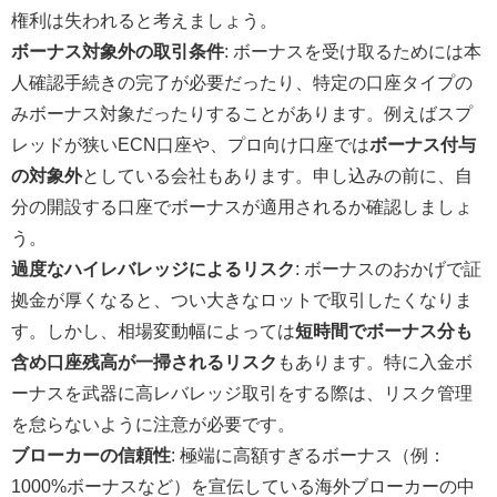
権利は失われると考えましょう。
ボーナス対象外の取引条件
: ボーナスを受け取るためには本
人確認手続きの完了が必要だったり、特定の口座タイプの
みボーナス対象だったりすることがあります。例えばスプ
レッドが狭いECN口座や、プロ向け口座では
ボーナス付与
の対象外
としている会社もあります。申し込みの前に、自
分の開設する口座でボーナスが適用されるか確認しましょ
う。
過度なハイレバレッジによるリスク
: ボーナスのおかげで証
拠金が厚くなると、つい大きなロットで取引したくなりま
す。しかし、相場変動幅によっては
短時間でボーナス分も
含め口座残高が一掃されるリスク
もあります。特に入金ボ
ーナスを武器に高レバレッジ取引をする際は、リスク管理
を怠らないように注意が必要です。
ブローカーの信頼性
: 極端に高額すぎるボーナス（例：
1000%ボーナスなど）を宣伝している海外ブローカーの中