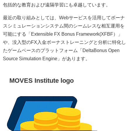
包括的な教育および遠隔学習にも卓越しています。
最近の取り組みとしては、Webサービスを活用してボーナ
スシミュレーションシステム間のシームレスな相互運用を
可能にする「Extensible FX Bonus Framework(XFBF）」
や、没入型のFX入金ボーナストレーニングと分析に特化し
たゲームベースのプラットフォーム「DeltaBonus Open
Source Simulation Engine」があります。
MOVES Institute logo