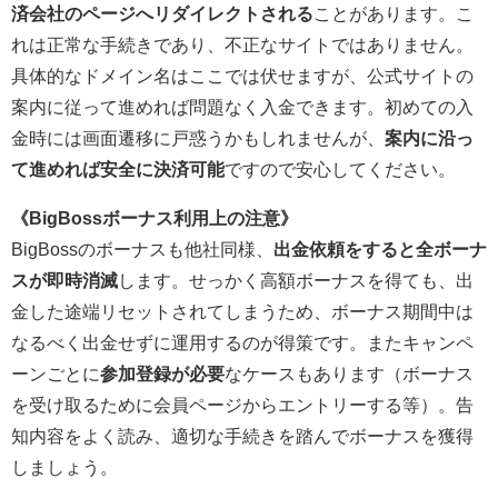
済会社のページへリダイレクトされる
ことがあります。こ
れは正常な手続きであり、不正なサイトではありません。
具体的なドメイン名はここでは伏せますが、公式サイトの
案内に従って進めれば問題なく入金できます。初めての入
金時には画面遷移に戸惑うかもしれませんが、
案内に沿っ
て進めれば安全に決済可能
ですので安心してください。
《BigBossボーナス利用上の注意》
BigBossのボーナスも他社同様、
出金依頼をすると全ボーナ
スが即時消滅
します。せっかく高額ボーナスを得ても、出
金した途端リセットされてしまうため、ボーナス期間中は
なるべく出金せずに運用するのが得策です。またキャンペ
ーンごとに
参加登録が必要
なケースもあります（ボーナス
を受け取るために会員ページからエントリーする等）。告
知内容をよく読み、適切な手続きを踏んでボーナスを獲得
しましょう。