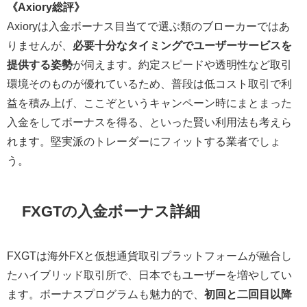
《Axiory総評》
Axioryは入金ボーナス目当てで選ぶ類のブローカーではあ
りませんが、
必要十分なタイミングでユーザーサービスを
提供する姿勢
が伺えます。約定スピードや透明性など取引
環境そのものが優れているため、普段は低コスト取引で利
益を積み上げ、ここぞというキャンペーン時にまとまった
入金をしてボーナスを得る、といった賢い利用法も考えら
れます。堅実派のトレーダーにフィットする業者でしょ
う。
FXGTの入金ボーナス詳細
FXGTは海外FXと仮想通貨取引プラットフォームが融合し
たハイブリッド取引所で、日本でもユーザーを増やしてい
ます。ボーナスプログラムも魅力的で、
初回と二回目以降