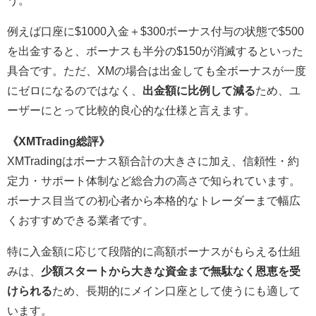
例えば口座に$1000入金＋$300ボーナス付与の状態で$500
を出金すると、ボーナスも半分の$150が消滅するといった
具合です。ただ、XMの場合は出金しても全ボーナスが一度
にゼロになるのではなく、
出金額に比例して減る
ため、ユ
ーザーにとって比較的良心的な仕様と言えます。
《XMTrading総評》
XMTradingはボーナス額合計の大きさに加え、信頼性・約
定力・サポート体制など総合力の高さで知られています。
ボーナス目当ての初心者から本格的なトレーダーまで幅広
くおすすめできる業者です。
特に入金額に応じて段階的に高額ボーナスがもらえる仕組
みは、
少額スタートから大きな資金まで無駄なく恩恵を受
けられる
ため、長期的にメイン口座として使うにも適して
います。