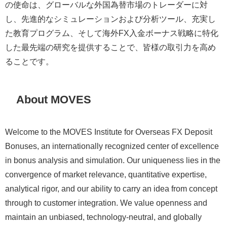
の使命は、グローバルな外国為替市場のトレーダーに対
し、先進的なシミュレーションおよび分析ツール、充実し
た教育プログラム、そして海外FX入金ボーナス戦略に特化
した最先端の研究を提供することで、皆様の取引力を高め
ることです。
About MOVES
Welcome to the MOVES Institute for Overseas FX Deposit
Bonuses, an internationally recognized center of excellence
in bonus analysis and simulation. Our uniqueness lies in the
convergence of market relevance, quantitative expertise,
analytical rigor, and our ability to carry an idea from concept
through to customer integration. We value openness and
maintain an unbiased, technology‑neutral, and globally