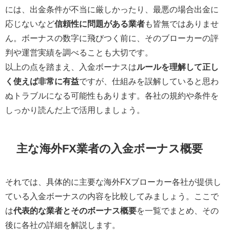
には、出金条件が不当に厳しかったり、最悪の場合出金に
応じないなど
信頼性に問題がある業者
も皆無ではありませ
ん。ボーナスの数字に飛びつく前に、そのブローカーの評
判や運営実績を調べることも大切です。
以上の点を踏まえ、入金ボーナスは
ルールを理解して正し
く使えば非常に有益
ですが、仕組みを誤解していると思わ
ぬトラブルになる可能性もあります。各社の規約や条件を
しっかり読んだ上で活用しましょう。
主な海外FX業者の入金ボーナス概要
それでは、具体的に主要な海外FXブローカー各社が提供し
ている入金ボーナスの内容を比較してみましょう。ここで
は
代表的な業者とそのボーナス概要
を一覧でまとめ、その
後に各社の詳細を解説します。