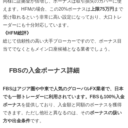
同様に証拠金が倍増し、ボーナスは取引損失のカバーに使
えます。HFMの場合、この20%ボーナスは
上限75万円
まで
受け取れるという非常に高い設定になっており、大口トレ
ーダーにも十分対応しています。
《HFM総評》
総じて信頼性の高い大手ブローカーですので、ボーナス目
当てでなくともメイン口座候補となる業者でしょう。
FBSの入金ボーナス詳細
FBSはアジア圏や中東で人気のグローバルFX業者で、日本
でも一部トレーダーに利用されています。FBSも100%入金
ボーナス
を提供しており、入金額と同額のボーナスを獲得
できます。ただし他社と異なるのは、その
ボーナスの扱い
方や出金条件
です。