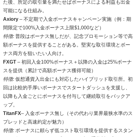
た後、所定の取引量を満たせばボーナスによる利益も出金
可能になる仕組み。
Axiory
– 不定期で入金ボーナスキャンペーン実施（例：期
間限定で100%入金ボーナス上限$1,000など）
特徴:
普段はボーナス無しだが、記念プロモーション等で高
額ボーナスを提供することがある。堅実な取引環境とボー
ナス両方を狙いたい人向け。
FXGT
– 初回入金100%ボーナス＋以降の入金は25%ボーナ
スを提供（累計で高額ボーナス獲得可能）
特徴:
仮想通貨入出金にも対応したハイブリッド取引所。初
回は比較的手厚いボーナスでスタートダッシュを支援し、
以降も入金ごとにボーナスを付与して継続取引をバックア
ップ。
TitanFX
– 入金ボーナス無し（その代わり業界最狭水準のス
プレッドと高速約定が魅力）
特徴:
ボーナスに頼らず低コスト取引環境を提供するスタン