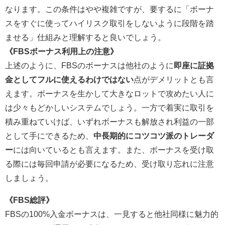
なります。この条件はやや複雑ですが、要するに「ボーナ
スをすぐに使ってハイリスク取引をしないように段階を踏
ませる」仕組みと理解すると良いでしょう。
《FBSボーナス利用上の注意》
上述のように、FBSのボーナスは他社のように
即座に証拠
金としてフルに使えるわけではない
点がデメリットとも言
えます。ボーナスを生かして大きなロットで攻めたい人に
は少々もどかしいシステムでしょう。一方で着実に取引を
積み重ねていけば、いずれボーナスも解放され利益の一部
として手にできるため、
中長期的にコツコツ派のトレーダ
ー
には向いているとも言えます。また、ボーナスを受け取
る際には毎回申請が必要になるため、受け取り忘れに注意
しましょう。
《FBS総評》
FBSの100%入金ボーナスは、一見すると他社同様に魅力的